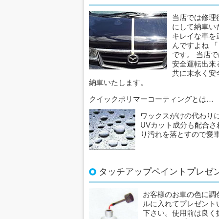
当店では修理
にして納車い
キレイな車を
んですよね 
です。 当店
安全運転出来
共に末永く安
納車いたします。
クイックポリマーコーティングとは…
ワックスがけの代わり
UVカット成分も配合
り汚れを落とすので愛
タッチアップペイントプレゼ
お客様のお車の色に調
ルに入れてプレゼント
下さい。使用前は良く