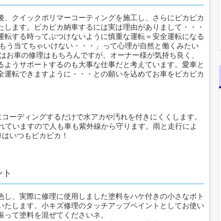
後、クイックポリマーコーティングを施工し、さらにピカピカ
たします。ピカピカ納車するには実は理由がありまして・・・
運転する時ってぶつけないように慎重な運転＝安全運転になる
「もう当てちゃいけない・・・」って心理が自然と働くみたい
ではお車の修理はもちろんですが、オーナー様が気持ち良く、
るようサポートするのも大事な仕事だと考えています。愛車と
全運転できますように・・・との願いを込めてお車をピカピカ
にコーディングするだけで水アカや汚れを付きにくくします。
されていますので人も車も紫外線から守ります。雨と走行によ
車はいつもピカピカ！
ント
色し、実際に修理に使用しました塗料をハケ付きの小さなボト
いたします。小キズ修理のタッチアップペイントとしてお使い
振って塗料を混ぜてくださいネ。