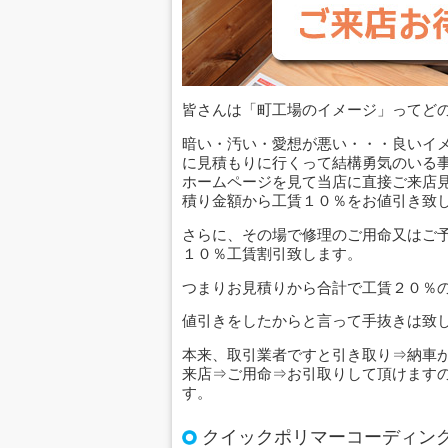
皆さんは「町工場のイメージ」ってど
暗い・汚い・愛想が悪い・・・良いイ
に見積もりに行くって結構勇気のいる
ホームページを見て当店に直接ご来店
積り金額から工賃１０％をお値引き致し
さらに、その場で修理のご用命又はご
１０％工賃割引致します。
つまりお見積りから合計で工賃２０％
値引きをしたからと言って手抜きは致
本来、取引業者ですと引き取り⇒納車
来店⇒ご用命⇒お引取りして頂けます
す。
クイックポリマーコーディン